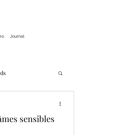
ro
Journal
rds
 âmes sensibles