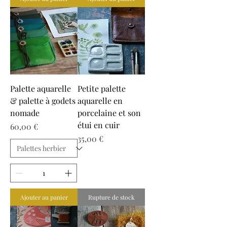
Palette aquarelle
Petite palette
& palette à godets
aquarelle en
nomade
porcelaine et son
étui en cuir
Prix
60,00 €
Prix
35,00 €
Ajouter au panier
Rupture de stock