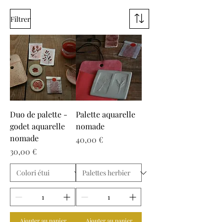
Filtrer
Duo de palette -
Palette aquarelle
godet aquarelle
nomade
nomade
Prix
40,00 €
Prix
30,00 €
Ajouter au panier
Ajouter au panier