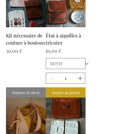
Kit nécessaire de
Étui à aiguilles à
couture à boutons
tricoter
Prix
Prix
30,00 €
65,00 €
Rupture de stock
Ajouter au panier