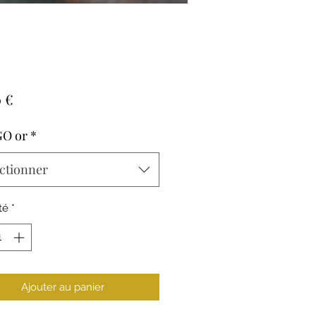
Prix
 €
GO or
*
ctionner
té
*
Ajouter au panier