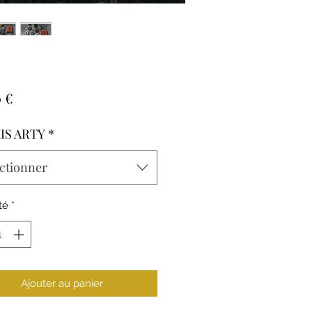
Prix
 €
IS ARTY
*
ctionner
té
*
Ajouter au panier